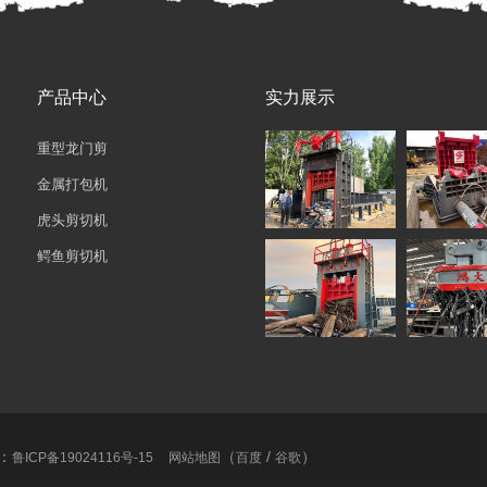
产品中心
实力展示
重型龙门剪
金属打包机
虎头剪切机
鳄鱼剪切机
：
（
/
）
鲁ICP备19024116号-15
网站地图
百度
谷歌